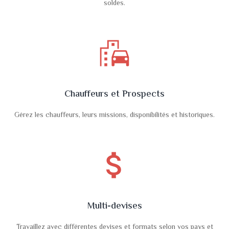
soldes.
emoji_transportation
Chauffeurs et Prospects
Gérez les chauffeurs, leurs missions, disponibilités et historiques.
attach_money
Multi-devises
Travaillez avec différentes devises et formats selon vos pays et