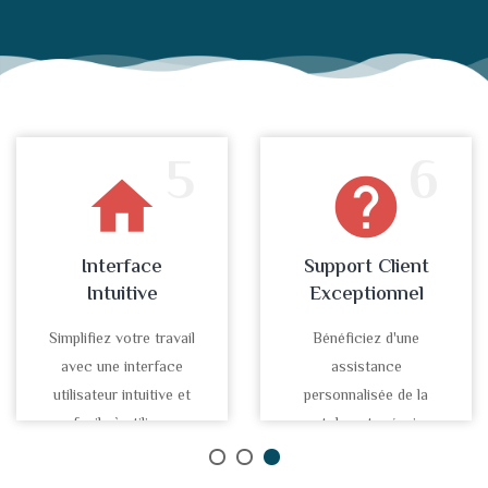
5
6
home
help
Interface
Support Client
Intuitive
Exceptionnel
Simplifiez votre travail
Bénéficiez d'une
avec une interface
assistance
utilisateur intuitive et
personnalisée de la
facile à utiliser.
part de notre équipe
d'experts.