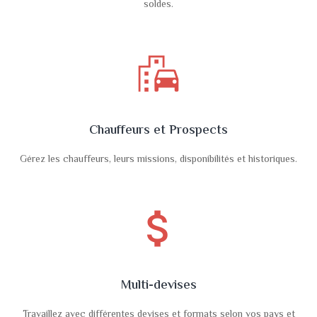
soldes.
emoji_transportation
Chauffeurs et Prospects
Gérez les chauffeurs, leurs missions, disponibilités et historiques.
attach_money
Multi-devises
Travaillez avec différentes devises et formats selon vos pays et