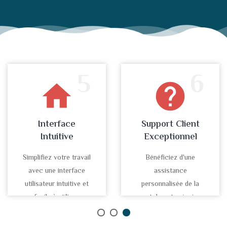
5
6
home
help
Interface
Support Client
Intuitive
Exceptionnel
Simplifiez votre travail
Bénéficiez d'une
avec une interface
assistance
utilisateur intuitive et
personnalisée de la
facile à utiliser.
part de notre équipe
d'experts.