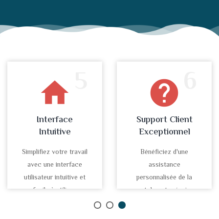
5
6
home
help
Interface
Support Client
Intuitive
Exceptionnel
Simplifiez votre travail
Bénéficiez d'une
avec une interface
assistance
utilisateur intuitive et
personnalisée de la
facile à utiliser.
part de notre équipe
d'experts.