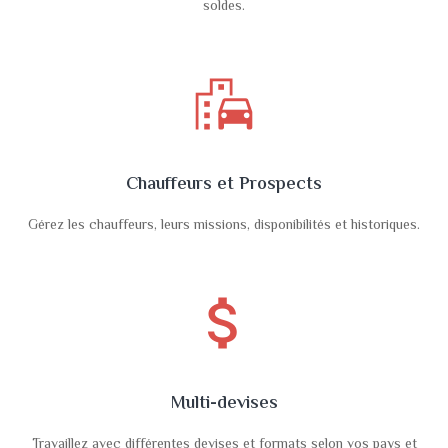
soldes.
emoji_transportation
Chauffeurs et Prospects
Gérez les chauffeurs, leurs missions, disponibilités et historiques.
attach_money
Multi-devises
Travaillez avec différentes devises et formats selon vos pays et