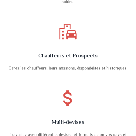
soldes.
emoji_transportation
Chauffeurs et Prospects
Gérez les chauffeurs, leurs missions, disponibilités et historiques.
attach_money
Multi-devises
Travaillez avec différentes devises et formats selon vos pays et