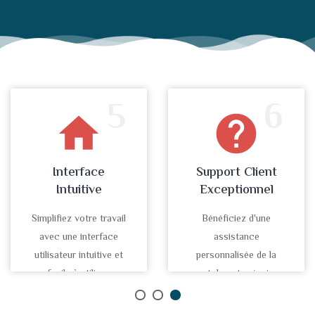
5
6
home
help
Interface
Support Client
Intuitive
Exceptionnel
Simplifiez votre travail
Bénéficiez d'une
avec une interface
assistance
utilisateur intuitive et
personnalisée de la
facile à utiliser.
part de notre équipe
d'experts.